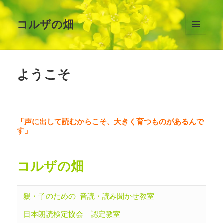
コルザの畑
メニュ
ーとウ
ィジェ
ット
ようこそ
「声に出して読むからこそ、大きく育つものがあるんで
す」
コルザの畑
親・子のための 音読・読み聞かせ教室

日本朗読検定協会　認定教室