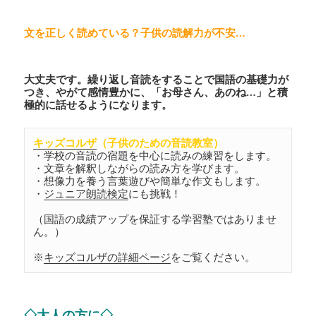
文を正しく読めている？子供の読解力が不安…
大丈夫です。繰り返し音読をすることで国語の基礎力が
つき、やがて感情豊かに、「お母さん、あのね…」と積
極的に話せるようになります。
キッズコルザ
（子供のための音読教室）
・学校の音読の宿題を中心に読みの練習をします。

・文章を解釈しながらの読み方を学びます。

・想像力を養う言葉遊びや簡単な作文もします。

・
ジュニア朗読検定
にも挑戦！

（国語の成績アップを保証する学習塾ではありませ
ん。）

※
キッズコルザの詳細ページ
をご覧ください。
◇大人の方に◇